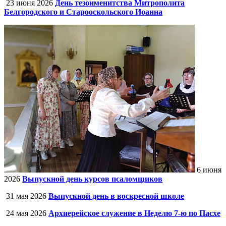
23 июня 2026
День тезоименитства Митрополита
Белгородского и Старооскольского Иоанна
6 июня
2026
Выпускной день курсов псаломщиков
31 мая 2026
Выпускной день в воскресной школе
24 мая 2026
Архиерейское служение в Неделю 7-ю по Пасхе