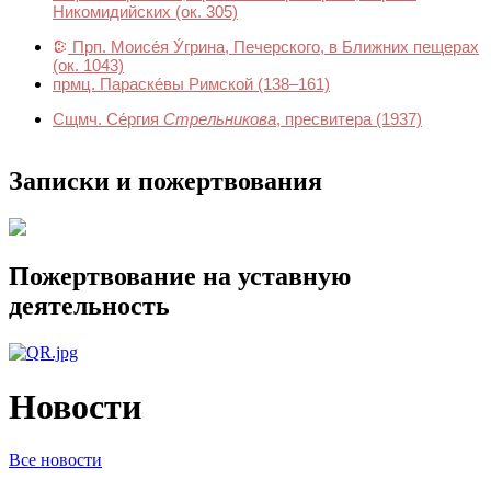
Никомидийских
(ок. 305)
Прп. Моисе́я У́грина, Печерского, в Ближних пещерах
(ок. 1043)
прмц. Параске́вы Римской
(138–161)
Сщмч. Се́ргия
Стрельникова
, пресвитера
(1937)
Записки и пожертвования
Пожертвование на уставную
деятельность
Новости
Все новости