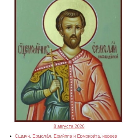
8 августа 2026
Сщмчч. Ермола́я, Ерми́ппа и Ермокра́та, иереев