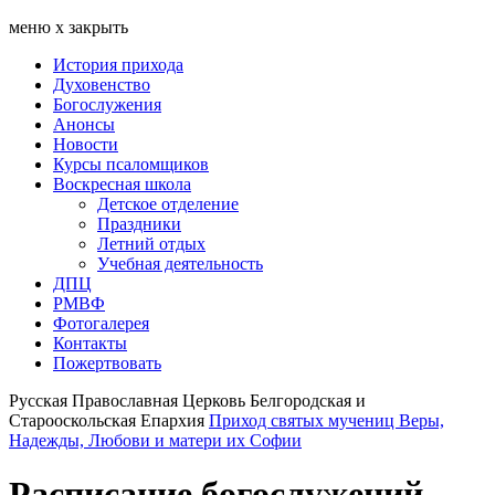
меню
х
закрыть
История прихода
Духовенство
Богослужения
Анонсы
Новости
Курсы псаломщиков
Воскресная школа
Детское отделение
Праздники
Летний отдых
Учебная деятельность
ДПЦ
РМВФ
Фотогалерея
Контакты
Пожертвовать
Русская Православная Церковь Белгородская и
Старооскольская Епархия
Приход святых мучениц Веры,
Надежды, Любови и матери их Софии
Расписание богослужений