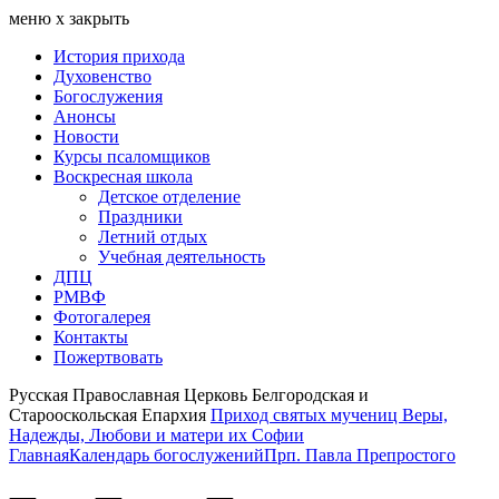
меню
х
закрыть
История прихода
Духовенство
Богослужения
Анонсы
Новости
Курсы псаломщиков
Воскресная школа
Детское отделение
Праздники
Летний отдых
Учебная деятельность
ДПЦ
РМВФ
Фотогалерея
Контакты
Пожертвовать
Русская Православная Церковь Белгородская и
Старооскольская Епархия
Приход святых мучениц Веры,
Надежды, Любови и матери их Софии
Главная
Календарь богослужений
Прп. Павла Препростого