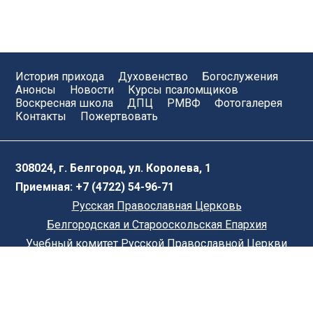
История прихода
Духовенство
Богослужения
Анонсы
Новости
Курсы псаломщиков
Воскресная школа
ДПЦ
РМВФ
Фотогалерея
Контакты
Пожертвовать
308024
, г. Белгород, ул. Королева, 1
Приемная: +7 (4722) 54-96-71
Русская Православная Церковь
Белгородская и Старооскольская Епархия
Учебный комитет Русской Православной Церкви
© Приход святых мучениц Веры, Надежды, Любови
и матери их Софии. Все права зарегистрированы.