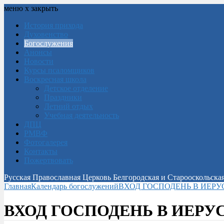
меню
х
закрыть
История прихода
Духовенство
Богослужения
Анонсы
Новости
Курсы псаломщиков
Воскресная школа
Детское отделение
Праздники
Летний отдых
Учебная деятельность
ДПЦ
РМВФ
Фотогалерея
Контакты
Пожертвовать
Русская Православная Церковь Белгородская и Старооскольска
Главная
Календарь богослужений
ВХОД ГОСПОДЕНЬ В ИЕР
ВХОД ГОСПОДЕНЬ В ИЕР