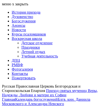
меню
х
закрыть
История прихода
Духовенство
Богослужения
Анонсы
Новости
Курсы псаломщиков
Воскресная школа
Детское отделение
Праздники
Летний отдых
Учебная деятельность
ДПЦ
РМВФ
Фотогалерея
Контакты
Пожертвовать
Русская Православная Церковь Белгородская и
Старооскольская Епархия
Приход святых мучениц Веры,
Надежды, Любови и матери их Софии
Главная
Календарь богослужений
Блгв. кнн. Даниила
Московского и Александра Невского