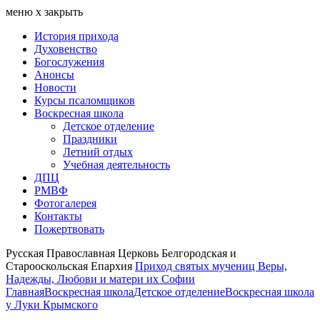
меню
х
закрыть
История прихода
Духовенство
Богослужения
Анонсы
Новости
Курсы псаломщиков
Воскресная школа
Детское отделение
Праздники
Летний отдых
Учебная деятельность
ДПЦ
РМВФ
Фотогалерея
Контакты
Пожертвовать
Русская Православная Церковь Белгородская и
Старооскольская Епархия
Приход святых мучениц Веры,
Надежды, Любови и матери их Софии
Главная
Воскресная школа
Детское отделение
Воскресная школа
у Луки Крымского